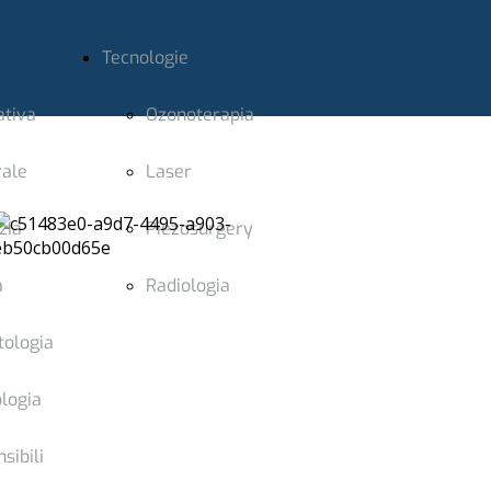
Tecnologie
ativa
Ozonoterapia
rale
Laser
zia
Piezosurgery
a
Radiologia
tologia
logia
sibili