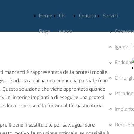
Home
Chi
Contatti
Servizi
Page
siamo
Conserv
Igiene O
Endodon
enti mancanti è rappresentata dalla protesi mobile.
Chirurgi
va, è adatta a chi ha una edendulia parziale (con
a). Questa soluzione che viene approntata quando
Paradon
tivi, di inserire impianti o di eseguire una protesi
e dona il sorriso e la funzionalità masticatoria.
Implanto
Denti Sen
pre il bene insostituibile per salvaguardare
 questo motivo, la soluzione ottimale, se possibile è