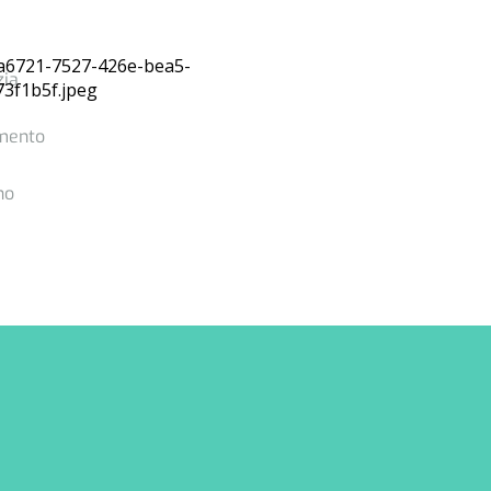
zia
mento
no