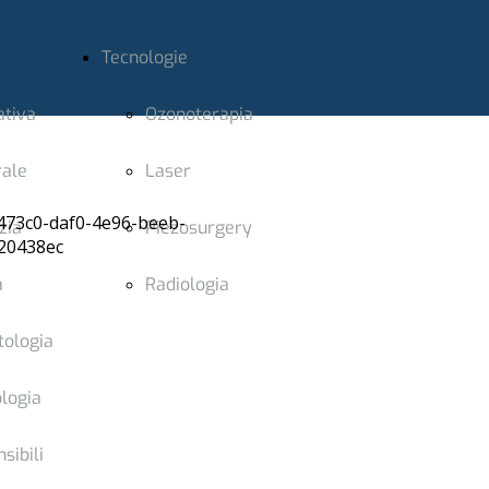
Tecnologie
ativa
Ozonoterapia
rale
Laser
zia
Piezosurgery
a
Radiologia
tologia
logia
sibili