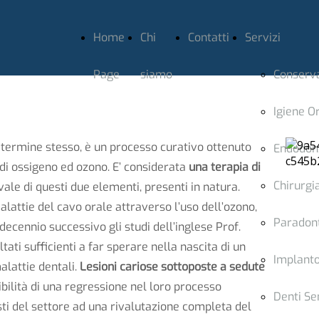
Home
Chi
Contatti
Servizi
Page
siamo
Conserv
Igiene O
 termine stesso, è un processo curativo ottenuto
Endodon
 di ossigeno ed ozono. E’ considerata
una terapia di
Chirurgi
ale di questi due elementi, presenti in natura.
alattie del cavo orale attraverso l’uso dell’ozono,
Paradon
 decennio successivo gli studi dell’inglese Prof.
ati sufficienti a far sperare nella nascita di un
Implanto
alattie dentali.
Lesioni cariose sottoposte a sedute
ilità di una regressione nel loro processo
Denti Sen
sti del settore ad una rivalutazione completa del