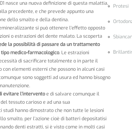
01 nasce una nuova definizione di questa malattia,
Protesi
 alla precedente, e che prevede appunto una
one dello smalto e della dentina.
Ortodon
mineralizzante si può ottenere l’effetto opposto
zioni o estrazioni del dente malato. La scoperta
Sbianca
de la possibilità di passare da un trattamento
Brillanti
di tipo medico-farmacologico
. Le estrazioni
ecessità di sacrificare totalmente o in parte il
to con elementi esterni che possono in alcuni casi
e comunque sono soggetti ad usura ed hanno bisogno
a manutenzione.
di evitare l’intervento
e di salvare comunque il
e del tessuto carioso e ad una sua
i studi hanno dimostrato che non tutte le lesioni
lo smalto, per l’azione cioè di batteri depositatisi
nando denti estratti, si è visto come in molti casi